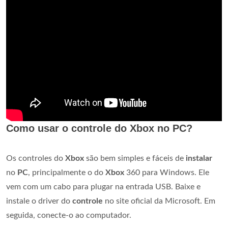
Como usar o controle do Xbox no PC?
Os controles do
Xbox
são bem simples e fáceis de
instalar
no
PC
, principalmente o do
Xbox
360 para Windows. Ele
vem com um cabo para plugar na entrada USB. Baixe e
instale o driver do
controle
no site oficial da Microsoft. Em
seguida, conecte-o ao computador.