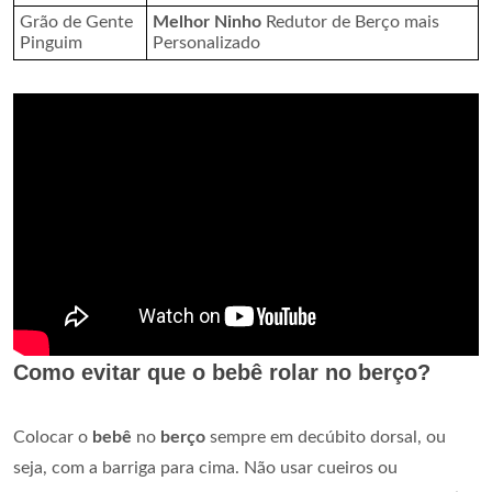
Grão de Gente
Melhor Ninho
Redutor de Berço mais
Pinguim
Personalizado
Como evitar que o bebê rolar no berço?
Colocar o
bebê
no
berço
sempre em decúbito dorsal, ou
seja, com a barriga para cima. Não usar cueiros ou