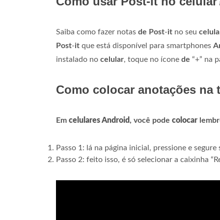
Como usar Post-it no celular
Saiba como fazer notas
de Post
-
it
no seu
celula
Post
-
it
que está disponível para smartphones
A
instalado no
celular
, toque no ícone
de
“+” na pá
Como colocar anotações na t
Em
celulares Android
, você pode
colocar
lembr
Passo 1: lá na página inicial, pressione e segure
Passo 2: feito isso, é só selecionar a caixinha 