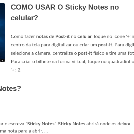
COMO USAR O Sticky Notes no
celular?
Como fazer
notas
de
Post-it
no
celular
Toque no ícone '+' 
centro da tela para digitalizar ou criar um
post-it
. Para digit
selecione a câmera, centralize o
post-it
físico e tire uma fot
Para criar o bilhete na forma virtual, toque no quadradinh
'+'; 2.
Notes?
r e escreva "
Sticky Notes
".
Sticky Notes
abrirá onde os deixou.
a nota para a abrir. ...