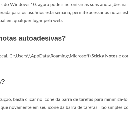
vas do Windows 10, agora pode sincronizar as suas anotações na
rada para os usuários esta semana, permite acessar as notas est
oal em qualquer lugar pela web.
notas autoadesivas?
local. C:\Users\\AppData\Roaming\Microsoft\
Sticky Notes
e co
s?
ução, basta clicar no ícone da barra de tarefas para minimizá-lo
que novamente em seu ícone da barra de tarefas. Tão simples 