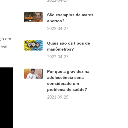
2022-04-27
São exemplos de mares
abertos?
2022-04-27
aço em
Quais são os tipos de
ideal
manômetros?
2022-04-27
Por que a gravidez na
adolescência seria
considerado um
problema de saúde?
2021-09-25