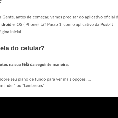
?
r
Gente, antes
de
começar, vamos precisar do aplicativo oficial 
ndroid
e iOS (iPhone), tá? Passo 1: com o aplicativo da
Post
-
it
gina inicial.
ela do celular?
etes na sua
tela
da seguinte maneira:
 sobre seu plano de fundo para ver mais opções. ...
“Reminder” ou “Lembretes”;