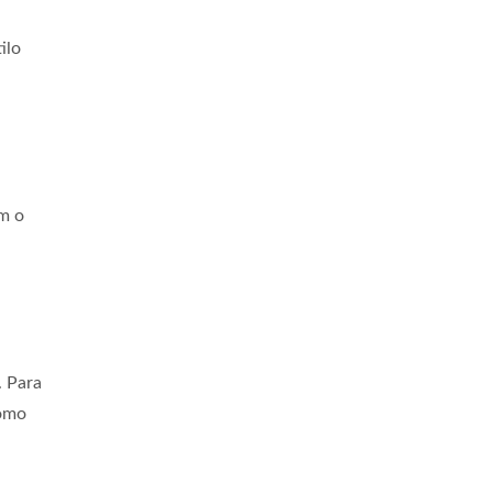
ilo
m o
. Para
como