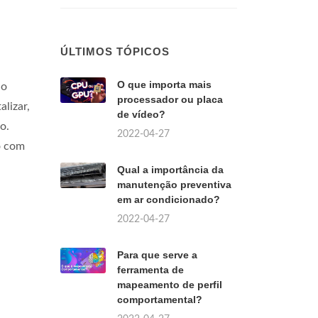
ÚLTIMOS TÓPICOS
O que importa mais
no
processador ou placa
alizar,
de vídeo?
o.
2022-04-27
o com
Qual a importância da
manutenção preventiva
em ar condicionado?
2022-04-27
Para que serve a
ferramenta de
mapeamento de perfil
comportamental?