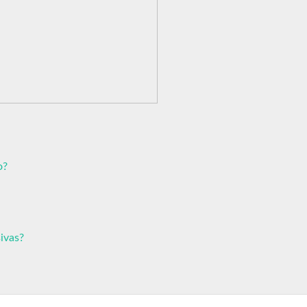
o?
ivas?