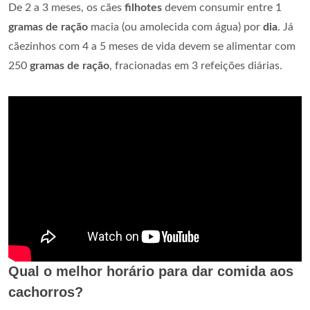
De 2 a 3 meses, os cães
filhotes
devem consumir entre 1
gramas de ração
macia (ou amolecida com água) por
dia
. Já
cãezinhos com 4 a 5 meses de vida devem se alimentar com
250
gramas de ração
, fracionadas em 3 refeições diárias.
Qual o melhor horário para dar comida aos
cachorros?