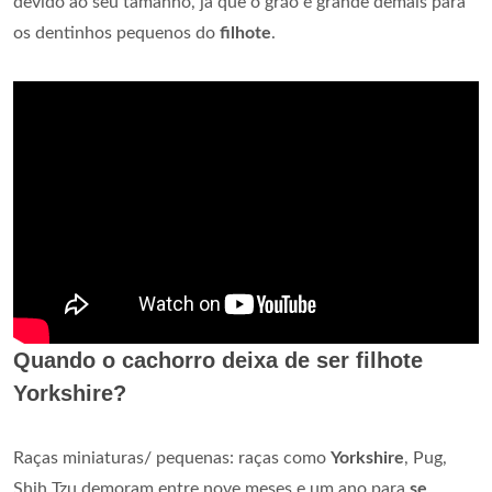
devido ao seu tamanho, já que o grão é grande demais para
os dentinhos pequenos do
filhote
.
Quando o cachorro deixa de ser filhote
Yorkshire?
Raças miniaturas/ pequenas: raças como
Yorkshire
, Pug,
Shih Tzu demoram entre nove meses e um ano para
se