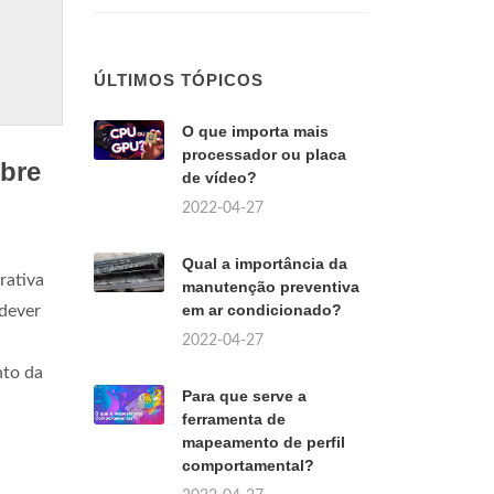
ÚLTIMOS TÓPICOS
O que importa mais
processador ou placa
obre
de vídeo?
2022-04-27
Qual a importância da
rativa
manutenção preventiva
em ar condicionado?
 dever
2022-04-27
a
nto da
Para que serve a
ferramenta de
mapeamento de perfil
comportamental?