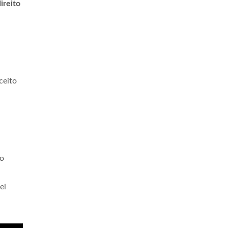
ireito
ceito
mo
ei