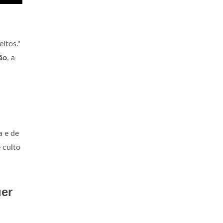
itos."
ão
, a
a e de
e culto
uer