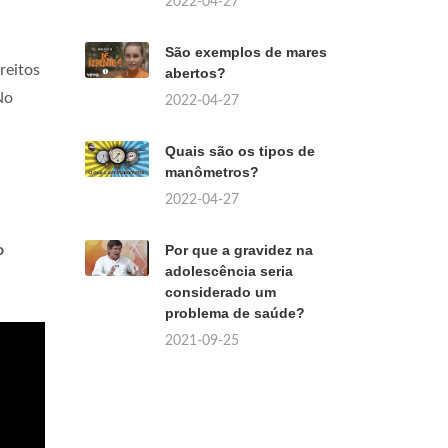
2022-04-27
São exemplos de mares
reitos
abertos?
No
2022-04-27
Quais são os tipos de
manômetros?
2022-04-27
o
Por que a gravidez na
adolescência seria
considerado um
problema de saúde?
2021-09-25