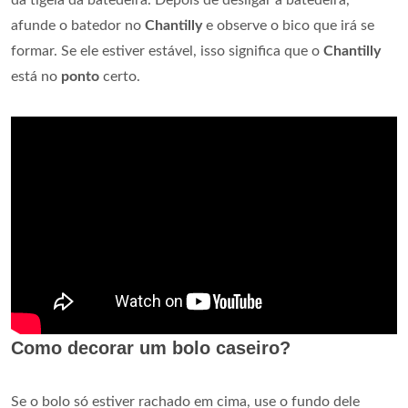
da tigela da batedeira. Depois de desligar a batedeira,
afunde o batedor no
Chantilly
e observe o bico que irá se
formar. Se ele estiver estável, isso significa que o
Chantilly
está no
ponto
certo.
Como decorar um bolo caseiro?
Se o bolo só estiver rachado em cima, use o fundo dele