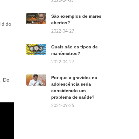
2022-04-27
São exemplos de mares
abertos?
vidido
2022-04-27
a
Quais são os tipos de
manômetros?
2022-04-27
Por que a gravidez na
o. De
adolescência seria
considerado um
problema de saúde?
2021-09-25