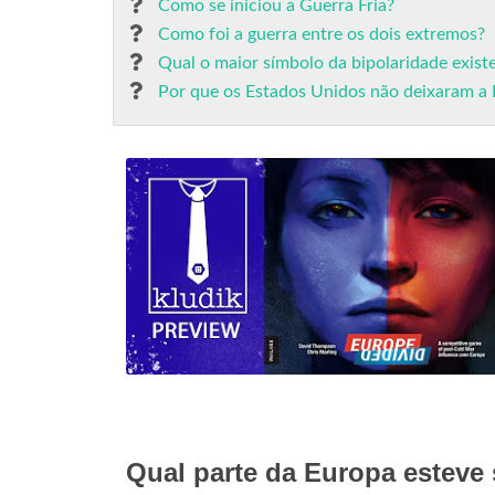
Como se iniciou a Guerra Fria?
Como foi a guerra entre os dois extremos?
Qual o maior símbolo da bipolaridade exist
Por que os Estados Unidos não deixaram a E
Qual parte da Europa esteve 