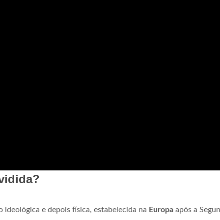
vidida?
 ideológica e depois física, estabelecida na
Europa
após a Segu