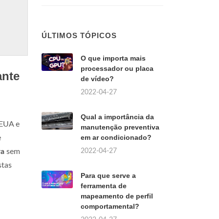
ÚLTIMOS TÓPICOS
O que importa mais
processador ou placa
ante
de vídeo?
2022-04-27
Qual a importância da
 EUA e
manutenção preventiva
em ar condicionado?
e
2022-04-27
ra
sem
stas
Para que serve a
ferramenta de
mapeamento de perfil
comportamental?