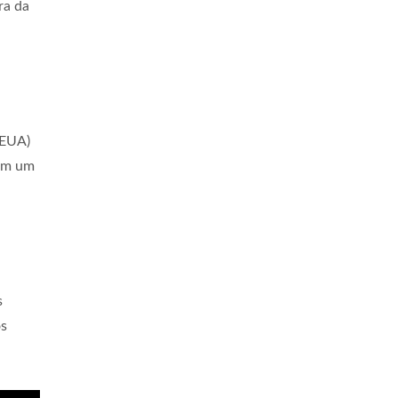
ra da
(EUA)
com um
s
os