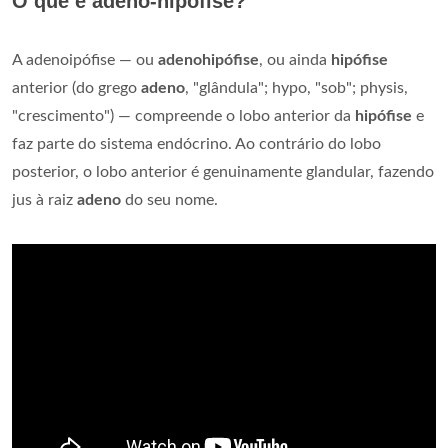
O que é adeno-hipófise?
A adenoipófise — ou
adenohipófise
, ou ainda
hipófise
anterior (do grego
adeno
, "glândula"; hypo, "sob"; physis,
"crescimento") — compreende o lobo anterior da
hipófise
e
faz parte do sistema endócrino. Ao contrário do lobo
posterior, o lobo anterior é genuinamente glandular, fazendo
jus à raiz
adeno
do seu nome.