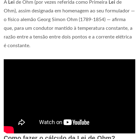
A
Lei
de Ohm (por vezes referida como Primeira
Lei
de
Ohm), assim designada em homenagem ao seu formulador —
o físico alemão Georg Simon Ohm (1789-1854) — afirma
que, para um condutor mantido à temperatura constante, a
razão entre a tensão entre dois pontos e a corrente elétrica
é constante.
Como fazer o cálculo da Lei de Ohm?