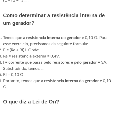
r1 + r2 + r3 ... .
Como determinar a resistência interna de
um gerador?
Temos que a
resistencia interna
do
gerador
e 0,10 Ω. Para
esse exercicio, precisamos da seguinte formula:
E = (Re + Ri).I. Onde:
Re =
resistencia
externa = 0,4V.
I = corrente que passa pelo resistores e pelo
gerador
= 3A.
Substituindo, temos: ...
Ri = 0,10 Ω
Portanto, temos que a
resistencia interna
do
gerador
e 0,10
Ω.
O que diz a Lei de On?