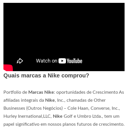
Quais marcas a Nike comprou?
Portfolio de
Marcas Nike
: oportunidades de Crescimento As
afiliadas integrais da
Nike
, Inc., chamadas de Other
Businesses (Outros Negócios) – Cole Haan, Converse, Inc.,
Hurley Inernational,LLC,
Nike
Golf e Umbro Ltda., tem um
papel significativo em nossos planos futuros de crescimento.