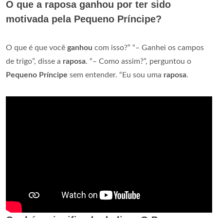
O que a raposa ganhou por ter sido
motivada pela Pequeno Príncipe?
O que é que você
ganhou
com isso?” “– Ganhei os campos
de trigo”, disse a
raposa
. “– Como assim?”, perguntou o
Pequeno Príncipe
sem entender. “Eu sou uma
raposa
.