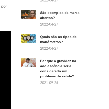
2022-04-27
a por
São exemplos de mares
,
abertos?
2022-04-27
Quais são os tipos de
manômetros?
2022-04-27
Por que a gravidez na
adolescência seria
considerado um
problema de saúde?
2021-09-25