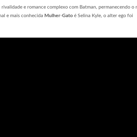
a rivalidade e romance complexo com Batman, permanecendo o 
inal e mais conhecida
Mulher
-
Gato
é Selina Kyle, o alter ego foi