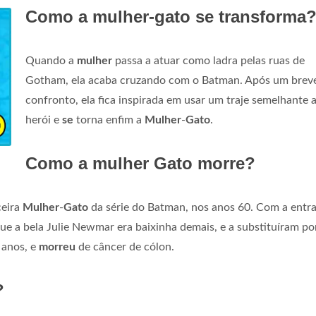
Como a mulher-gato se transforma
Quando a
mulher
passa a atuar como ladra pelas ruas de
Gotham, ela acaba cruzando com o Batman. Após um brev
confronto, ela fica inspirada em usar um traje semelhante 
herói e
se
torna enfim a
Mulher
-
Gato
.
Como a mulher Gato morre?
ceira
Mulher
-
Gato
da série do Batman, nos anos 60. Com a entr
 a bela Julie Newmar era baixinha demais, e a substituíram por
1 anos, e
morreu
de câncer de cólon.
?