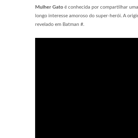
Mulher Gato
é conhecida por compartilhar um
longo interesse amoroso do super-herói. A orig
revelado em Batman #.