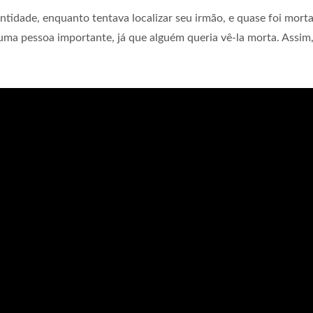
entidade, enquanto tentava localizar seu irmão, e quase foi mort
 uma pessoa importante, já que alguém queria vê-la morta. Assim