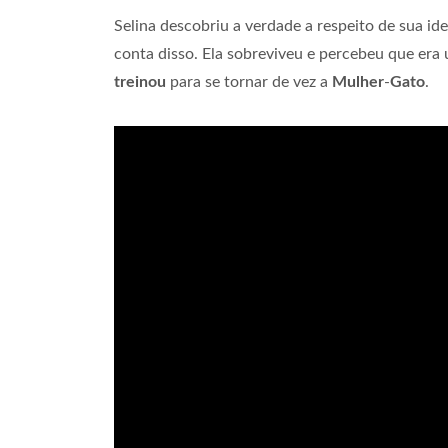
Selina descobriu a verdade a respeito de sua id
conta disso. Ela sobreviveu e percebeu que era
treinou
para se tornar de vez a
Mulher
-
Gato
.