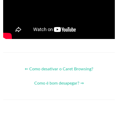
⇐ Como desativar o Caret Browsing?
Como é bom desapegar? ⇒