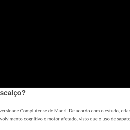
escalço?
iversidade Complutense de Madri. De acordo com o estudo, cria
volvimento cognitivo e motor afetado, visto que o uso de sapat