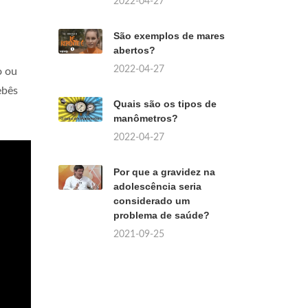
2022-04-27
São exemplos de mares
abertos?
2022-04-27
o ou
ebês
Quais são os tipos de
manômetros?
2022-04-27
Por que a gravidez na
adolescência seria
considerado um
problema de saúde?
2021-09-25