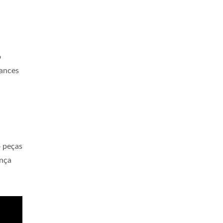
o
hances
o peças
ança