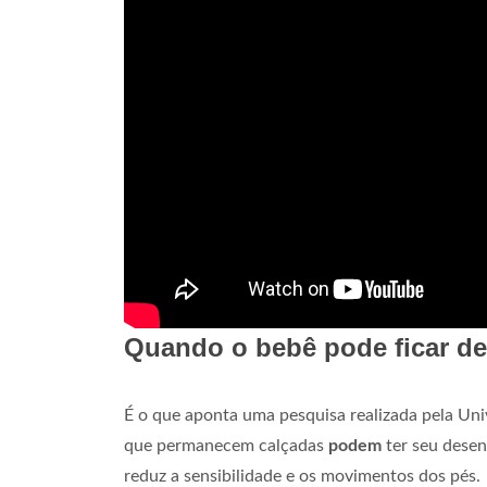
Quando o bebê pode ficar d
É o que aponta uma pesquisa realizada pela Un
que permanecem calçadas
podem
ter seu desen
reduz a sensibilidade e os movimentos dos pés.