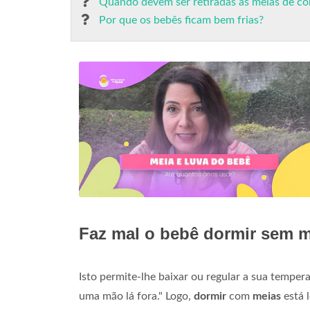
Quando devem ser retiradas as meias de c
Por que os bebês ficam bem frias?
Faz mal o bebê dormir sem 
Isto permite-lhe baixar ou regular a sua tempe
uma mão lá fora." Logo,
dormir
com
meias
está 