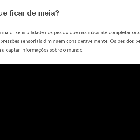
e ficar de meia?
m
maior sensibilidade nos pés do que nas mãos até completar oit
impressões sensoriais diminuem consideravelmente. Os pés dos b
 a captar informações sobre o mundo.