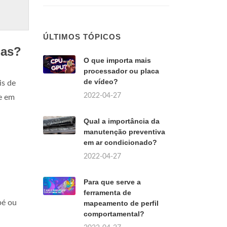
ÚLTIMOS TÓPICOS
ias?
O que importa mais
processador ou placa
de vídeo?
is de
2022-04-27
 e em
Qual a importância da
manutenção preventiva
em ar condicionado?
2022-04-27
Para que serve a
ferramenta de
pé ou
mapeamento de perfil
comportamental?