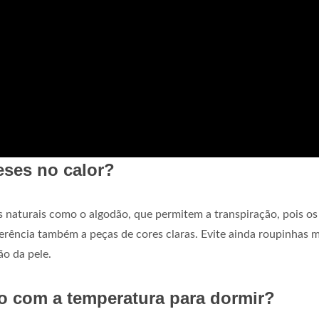
eses no calor?
os naturais como o algodão, que permitem a transpiração, pois os
ferência também a peças de cores claras. Evite ainda roupinhas 
ão da pele.
o com a temperatura para dormir?