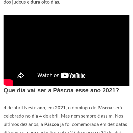
dos judeus e
dura
oito
dias
.
Que dia vai ser a Páscoa esse ano 2021?
4 de abril Neste
ano
, em
2021
, o domingo de
Páscoa
será
celebrado no
dia
4 de abril. Mas nem sempre é assim. Nos
últimos dez anos, a
Páscoa
já foi comemorada em dez datas
diferentes, com variações entre 27 de março e 24 de abril.