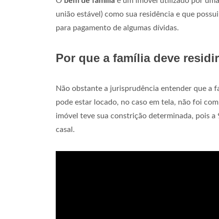
O
bem de família
é um imóvel utilizado por uma
união estável) como sua residência e que possui 
para pagamento de algumas dívidas.
Por que a família deve residi
Não obstante a jurisprudência entender que a fa
pode estar locado, no caso em tela, não foi co
imóvel teve sua constrição determinada, pois a
casal.