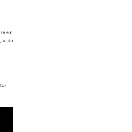
-se em
ação do
utos