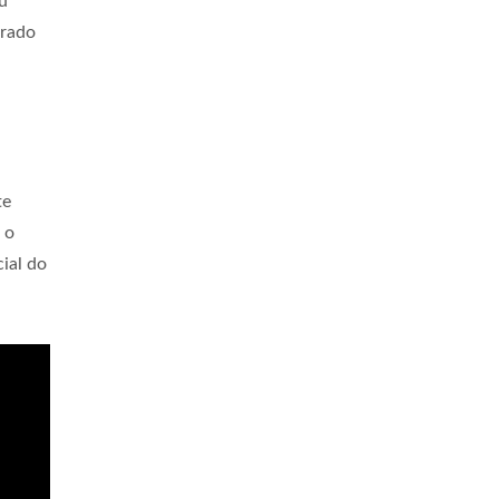
u
orado
te
 o
ial do