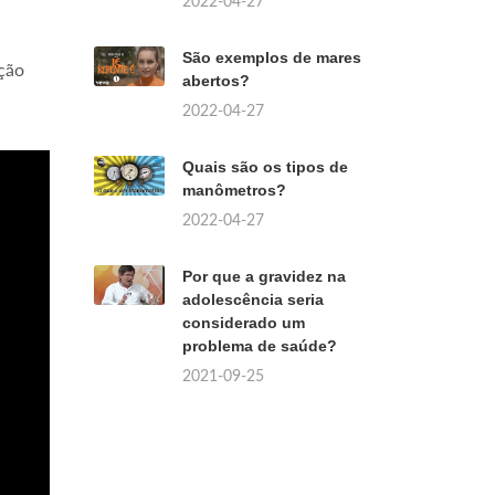
2022-04-27
São exemplos de mares
ação
abertos?
2022-04-27
Quais são os tipos de
manômetros?
2022-04-27
Por que a gravidez na
adolescência seria
considerado um
problema de saúde?
2021-09-25