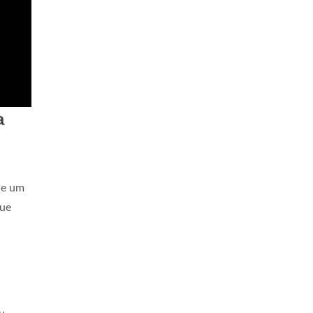
a
de um
que