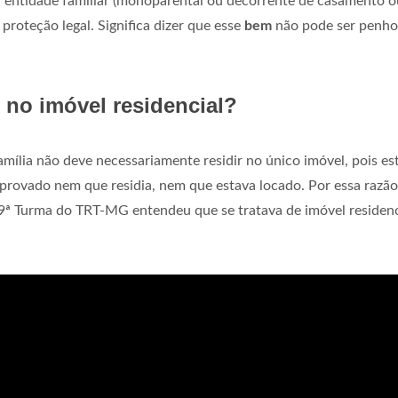
 entidade familiar (monoparental ou decorrente de casamento o
proteção legal. Significa dizer que esse
bem
não pode ser penh
r no imóvel residencial?
mília não deve necessariamente residir no único imóvel, pois es
mprovado nem que residia, nem que estava locado. Por essa razão
 9ª Turma do TRT-MG entendeu que se tratava de imóvel residenc