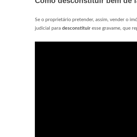
Como desconstituir bem de f
Se o proprietário pretender, assim, vender o im
judicial para
desconstituir
esse gravame, que re