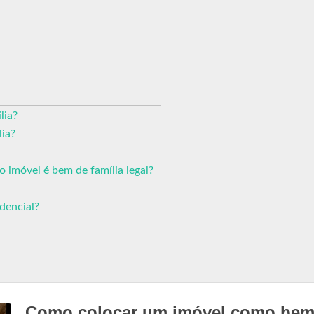
lia?
ia?
o imóvel é bem de família legal?
idencial?
Como colocar um imóvel como bem