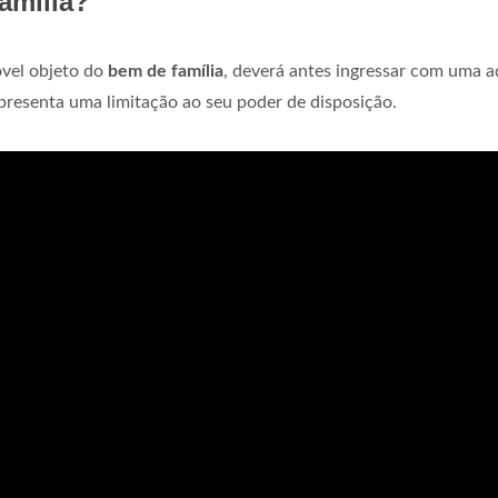
amília?
óvel objeto do
bem de família
, deverá antes ingressar com uma 
presenta uma limitação ao seu poder de disposição.