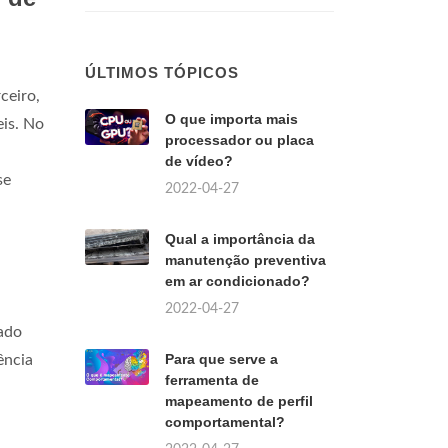
ÚLTIMOS TÓPICOS
ceiro,
O que importa mais
eis. No
processador ou placa
de vídeo?
se
2022-04-27
Qual a importância da
manutenção preventiva
em ar condicionado?
2022-04-27
ado
Para que serve a
ência
ferramenta de
mapeamento de perfil
comportamental?