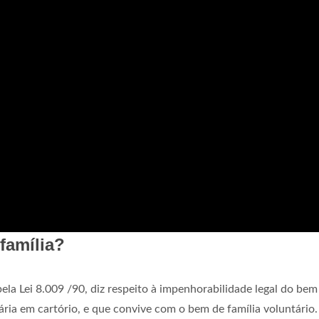
família?
pela Lei 8.009 /90, diz respeito à impenhorabilidade legal do bem
ria em cartório, e que convive com o bem de família voluntário.