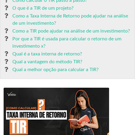
Como calcular o TIR passo a passo?
O que é a TIR de um projeto?
Como a Taxa Interna de Retorno pode ajudar na análise
de um investimento?
Como a TIR pode ajudar na análise de um investimento?
Por que a TIR é usada para calcular o retorno de um
investimento x?
Qual é a taxa interna de retorno?
Qual a vantagem do método TIR?
Qual a melhor opção para calcular a TIR?