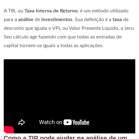
A TIR, ou
Taxa Interna de Retorno
, é um método utilizado
para a
análise
de
investimentos
. Sua definição é a
taxa
de
desconto que iguala o VPL ou Valor Presente Líquido, a zero.
Seu cálculo age fazendo com que todas as entradas de
capital tornem-se iguais a todas as aplicações.
Como a TIR pode ajudar na análise de um