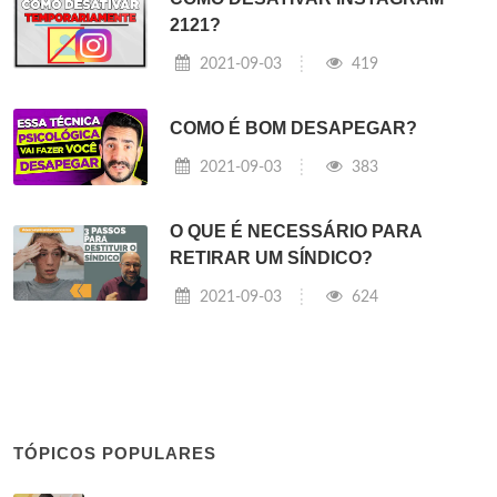
2121?
2021-09-03
419
COMO É BOM DESAPEGAR?
2021-09-03
383
O QUE É NECESSÁRIO PARA
RETIRAR UM SÍNDICO?
2021-09-03
624
TÓPICOS POPULARES