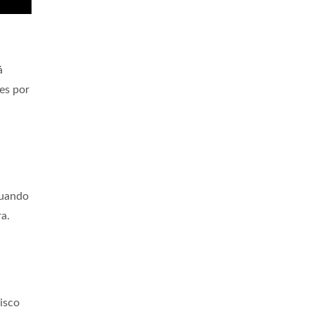
á
es por
uando
a.
isco