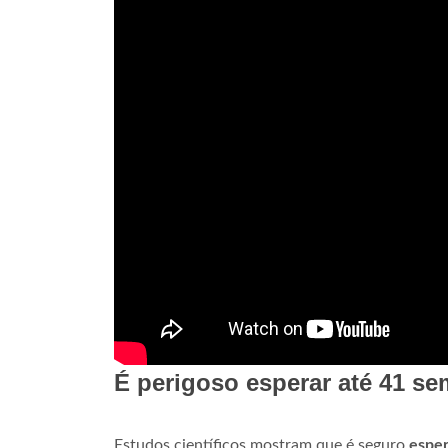
É perigoso esperar até 41 s
Estudos científicos mostram que é seguro
esper