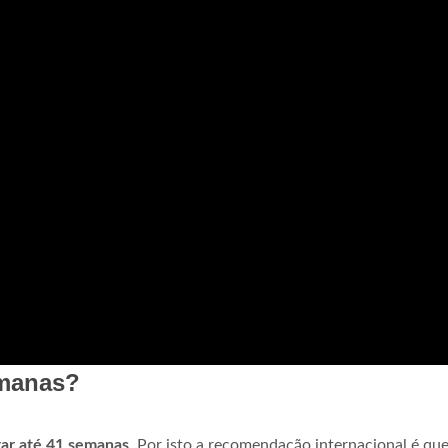
emanas?
ar até 41 semanas
. Por isto a recomendação internacional é que