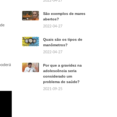
2022-04-27
São exemplos de mares
abertos?
ode
2022-04-27
Quais são os tipos de
manômetros?
2022-04-27
poderá
Por que a gravidez na
adolescência seria
considerado um
problema de saúde?
2021-09-25