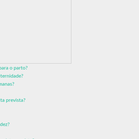
para o parto?
ternidade?
emanas?
ta prevista?
idez?