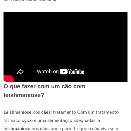
O que fazer com um cão com
leishmaniose?
Leishmaniose
nos
cães
: tratamento Com um tratamento
farmacológico e uma alimentação adequadas, a
leishmaniose
nos
cães
pode permitir que o
cão
viva sem